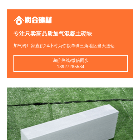
润合建材
专注只卖高品质加气混凝土砌块
加气砖厂家直供24小时为你接单珠三角地区当天送达
询价热线/微信同步
18927285584