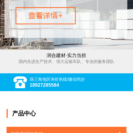
润合建材·实力当担
国内先进生产技术、强大运输车队、专业的服务团队
珠三角地区询价热线/微信同步
18927285584
产品中心