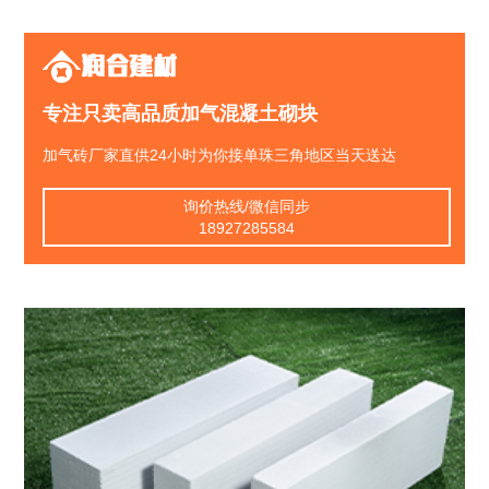
润合建材
专注只卖高品质加气混凝土砌块
加气砖厂家直供24小时为你接单珠三角地区当天送达
询价热线/微信同步
18927285584